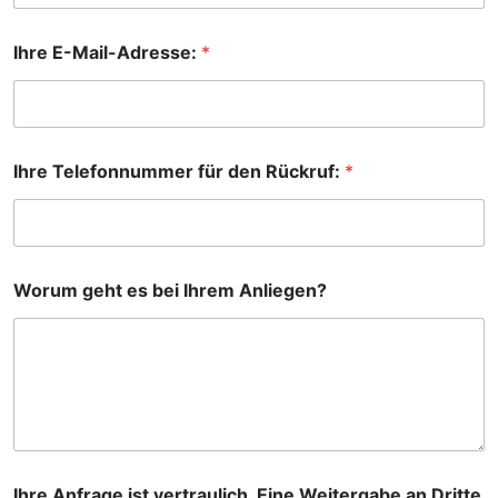
T
Ihre E-Mail-Adresse:
*
e
l
e
f
o
n
Ihre Telefonnummer für den Rückruf:
*
n
u
m
m
e
r
Worum geht es bei Ihrem Anliegen?
I
h
r
E
-
M
a
i
l
Ihre Anfrage ist vertraulich. Eine Weitergabe an Dritte