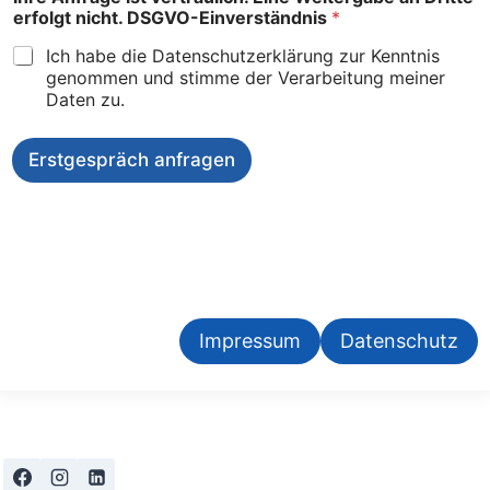
-
erfolgt nicht. DSGVO-Einverständnis
*
A
d
Ich habe die Datenschutzerklärung zur Kenntnis
r
genommen und stimme der Verarbeitung meiner
e
Daten zu.
s
s
e
Erstgespräch anfragen
:
Impressum
Datenschutz